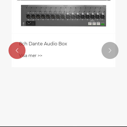
8ch Dante Audio Box


Visa mer >>