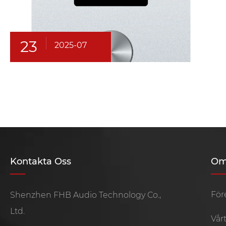
23
2025-07
Kontakta Oss
Om
För
Shenzhen FHB Audio Technology Co.,
Ltd.
Vårt