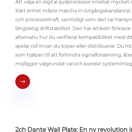
Att välja en digital ljudprocessor innebär mycket m
Rätt enhet måste matcha in-/utgångskanalantal, s
och processorkraft, samtidigt som den tar hänsyn 
långsiktig driftstabilitet. Den här artikeln förklara
alternativ, hur du verifierar kompatibilitet med d
spelar roll innan du köper eller distribuerar. Du h
som hjälper till att förhindra signalförsämring, å
möjliggör välgrundat val och korrekt systeminteg

2ch Dante Wall Plate: En ny revolution