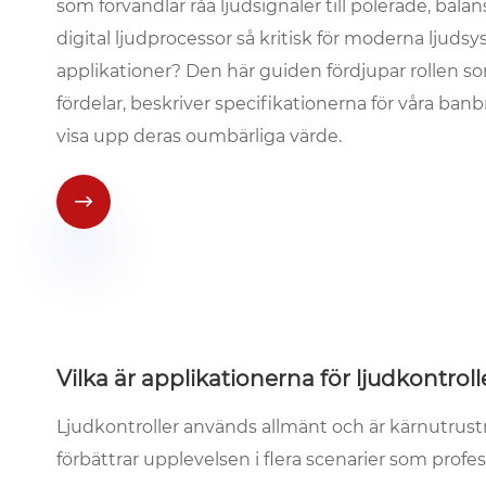
som förvandlar råa ljudsignaler till polerade, ba
digital ljudprocessor så kritisk för moderna ljudsy
applikationer? Den här guiden fördjupar rollen som
fördelar, beskriver specifikationerna för våra ban
visa upp deras oumbärliga värde.

Vilka är applikationerna för ljudkontroll
Ljudkontroller används allmänt och är kärnutrustn
förbättrar upplevelsen i flera scenarier som pro