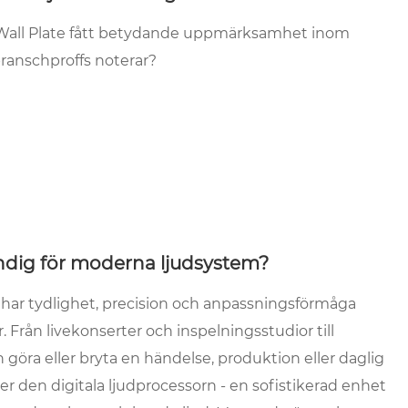
Wall Plate fått betydande uppmärksamhet inom
branschproffs noterar?
ändig för moderna ljudsystem?
 har tydlighet, precision och anpassningsförmåga
. Från livekonserter och inspelningsstudior till
öra eller bryta en händelse, produktion eller daglig
ger den digitala ljudprocessorn - en sofistikerad enhet