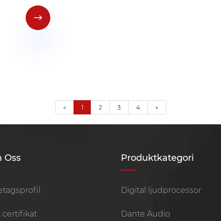

«
1
2
3
4
»
 Oss
Produktkategori
etagsprofil
Digital ljudprocessor
 certifikat
Dante Audio