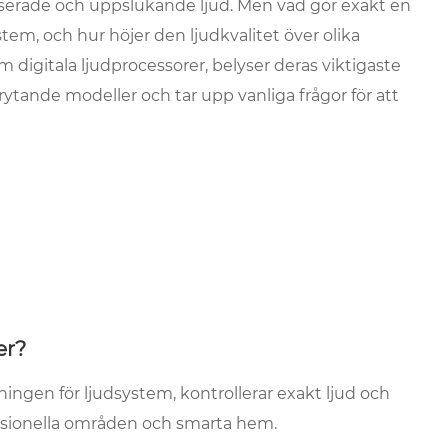
lanserade och uppslukande ljud. Men vad gör exakt en
stem, och hur höjer den ljudkvalitet över olika
 digitala ljudprocessorer, belyser deras viktigaste
brytande modeller och tar upp vanliga frågor för att
er?
ingen för ljudsystem, kontrollerar exakt ljud och
fessionella områden och smarta hem.