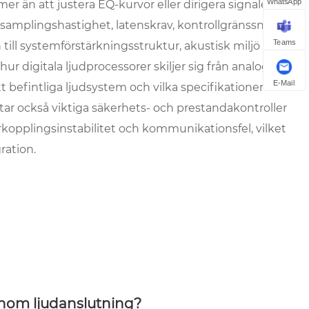
WhatsApp
er än att justera EQ-kurvor eller dirigera signaler.
amplingshastighet, latenskrav, kontrollgränssnitt
Teams
till systemförstärkningsstruktur, akustisk miljö och
r hur digitala ljudprocessorer skiljer sig från analoga
E-Mail
itt befintliga ljudsystem och vilka specifikationer som
ittar också viktiga säkerhets- och prestandakontroller
terkopplingsinstabilitet och kommunikationsfel, vilket
ration.
 inom ljudanslutning?